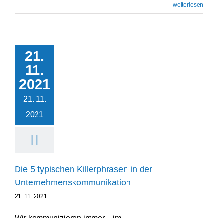
weiterlesen
Die 5 typischen Killer­
21.
phrasen in der
11.
Unternehmenskommunikation
2021
Leadership
21. 11.
Unternehmensentwicklung
2021
Die 5 typischen Killer­phrasen in der
Unternehmenskommunikation
21. 11. 2021
Wir kommu­ni­zieren immer – im