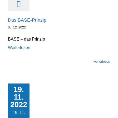
Das BASE-Prinzip
03. 12. 2022
BASE
– das Prinzip
Weiterlesen
weiterlesen
Kreati­vität ist ein Mix
19.
aus Fördern und
11.
Fordern
2022
Podcast
19. 11.
Unternehmensentwicklung