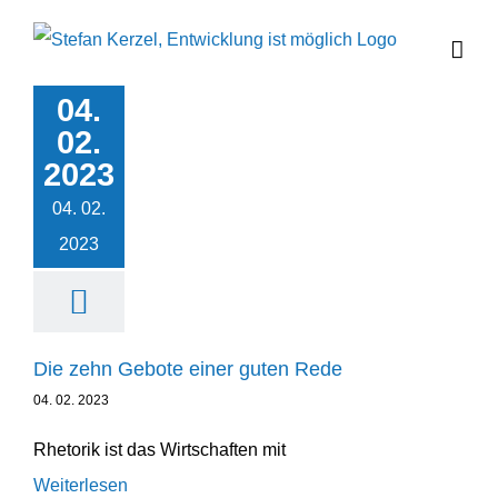
Zum
Inhalt
springen
04.
Die zehn Gebote
02.
einer guten Rede
2023
Leadership
Podcast
Unternehmensentwicklung
04. 02.
2023
Die zehn Gebote einer guten Rede
04. 02. 2023
Rhetorik ist das Wirtschaften mit
Weiterlesen