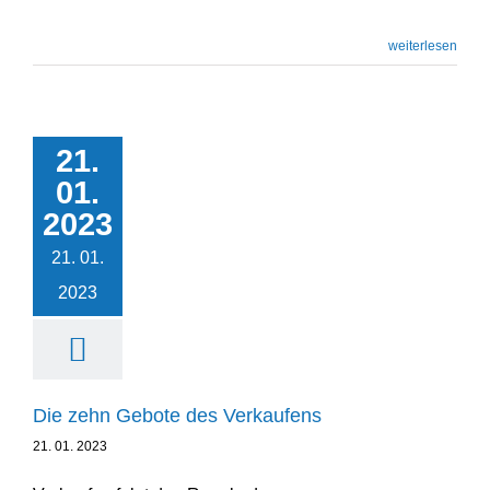
weiterlesen
21.
Die zehn Gebote des
01.
Verkaufens
2023
Leadership
Podcast
Unternehmensentwicklung
21. 01.
2023
Die zehn Gebote des Verkaufens
21. 01. 2023