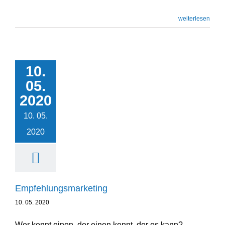
weiterlesen
10.
Empfeh­lungs­mar­
05.
keting
2020
Unternehmensentwicklung
10. 05.
2020
Empfeh­lungs­mar­keting
10. 05. 2020
Wer kennt einen, der einen kennt, der es kann?