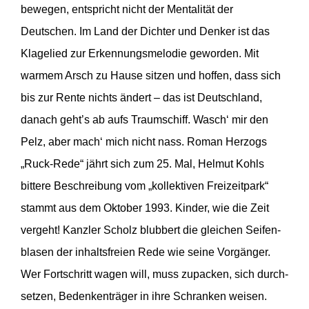
bewegen, entspricht nicht der Menta­lität der
Deutschen. Im Land der Dichter und Denker ist das
Klagelied zur Erken­nungs­me­lodie geworden. Mit
warmem Arsch zu Hause sitzen und hoffen, dass sich
bis zur Rente nichts ändert – das ist Deutschland,
danach geht’s ab aufs Traum­schiff. Wasch‘ mir den
Pelz, aber mach‘ mich nicht nass. Roman Herzogs
„Ruck-Rede“ jährt sich zum 25. Mal, Helmut Kohls
bittere Beschreibung vom „kollek­tiven Freizeitpark“
stammt aus dem Oktober 1993. Kinder, wie die Zeit
vergeht! Kanzler Scholz blubbert die gleichen Seifen­
blasen der inhalts­freien Rede wie seine Vorgänger.
Wer Fortschritt wagen will, muss zupacken, sich durch­
setzen, Beden­ken­träger in ihre Schranken weisen.