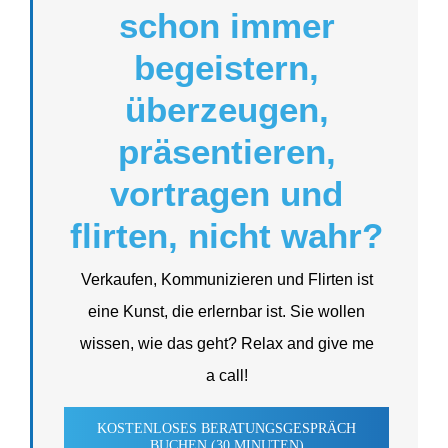
schon immer
begeistern,
überzeugen,
präsen­tieren,
vortragen und
flirten, nicht wahr?
Verkaufen, Kommu­ni­zieren und Flirten ist
eine Kunst, die erlernbar ist. Sie wollen
wissen, wie das geht? Relax and give me
a call!
KOSTEN­LOSES BERATUNGS­GE­SPRÄCH
BUCHEN (30 MINUTEN)