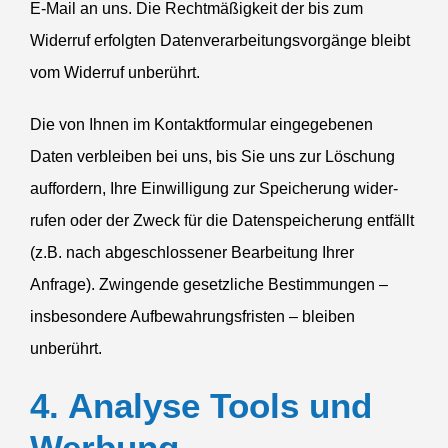
E‑Mail an uns. Die Recht­mä­ßigkeit der bis zum
Widerruf erfolgten Daten­ver­ar­bei­tungs­vor­gänge bleibt
vom Widerruf unberührt.
Die von Ihnen im Kontakt­for­mular einge­ge­benen
Daten verbleiben bei uns, bis Sie uns zur Löschung
auffordern, Ihre Einwil­ligung zur Speicherung wider­
rufen oder der Zweck für die Daten­spei­cherung entfällt
(z.B. nach abgeschlos­sener Bearbeitung Ihrer
Anfrage). Zwingende gesetz­liche Bestim­mungen –
insbe­sondere Aufbe­wah­rungs­fristen – bleiben
unberührt.
4. Analyse Tools und
Werbung