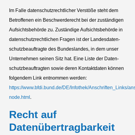
Im Falle daten­schutz­recht­licher Verstöße steht dem
Betrof­fenen ein Beschwer­de­recht bei der zustän­digen
Aufsichts­be­hörde zu. Zuständige Aufsichts­be­hörde in
daten­schutz­recht­lichen Fragen ist der Landes­da­ten­
schutz­be­auf­tragte des Bundes­landes, in dem unser
Unternehmen seinen Sitz hat. Eine Liste der Daten­
schutz­be­auf­tragten sowie deren Kontakt­daten können
folgendem Link entnommen werden:
https://www.bfdi.bund.de/
DE
/Infothek/Anschriften_Links/ans
node.html
.
Recht auf
Datenübertragbarkeit