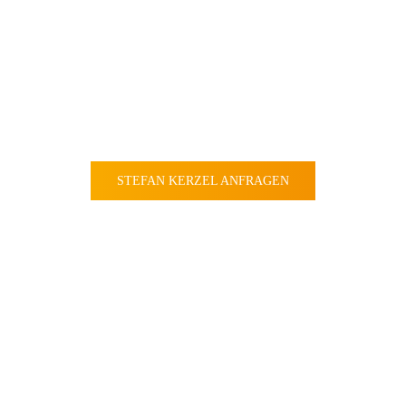
ENTZÜNDEN
“
Lernen Sie, Ihre Poten­ziale und
Fähig­keiten umfassend
wiederzufinden und einzusetzen
STEFAN KERZEL ANFRAGEN