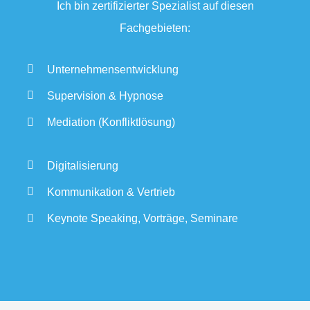
Ich bin zerti­fi­zierter Spezialist auf diesen
Fachgebieten:
Unternehmens­entwicklung
Super­vision
&
Hypnose
Mediation (Konflikt­lösung)
Digita­li­sierung
Kommu­ni­kation
&
Vertrieb
Keynote Speaking, Vorträge, Seminare