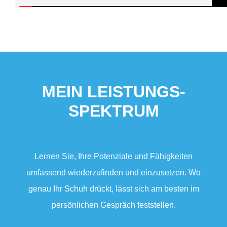
MEIN
LEISTUNGS­
SPEKTRUM
Lernen Sie, Ihre Poten­ziale und Fähig­keiten
umfassend wiederzufinden und einzusetzen. Wo
genau Ihr Schuh drückt, lässt sich am besten im
persön­lichen Gespräch feststellen.