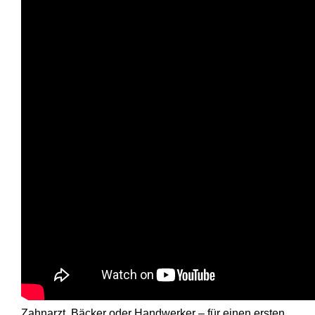
Bitte
akzep­tieren Sie Cookies für Marketing
um
dieses Video anzuschauen.
Wir alle kennen das. In einer neuen Stadt oder
Umgebung müssen die Netzwerke für Leben und
Beruf neu gewebt werden. Ob Kinder­garten, Makler,
Zahnarzt, Bäcker oder Handwerker – für einen ersten