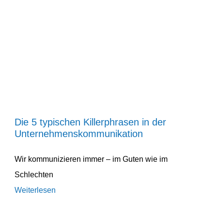
Die 5 typischen Killer­phrasen in der
Unternehmenskommunikation
Leadership
Unternehmens­entwicklung
Die 5 typischen Killer­phrasen in der
Unternehmenskommunikation
Wir kommu­ni­zieren immer – im Guten wie im
Schlechten
Weiterlesen