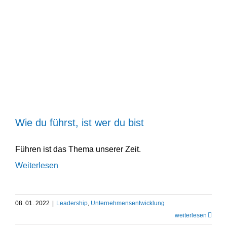
Wie du führst, ist wer du bist
Leadership
Unternehmens­entwicklung
Wie du führst, ist wer du bist
Führen ist das Thema unserer Zeit.
Weiterlesen
08. 01. 2022
|
Leadership
,
Unternehmens­entwicklung
weiter­lesen