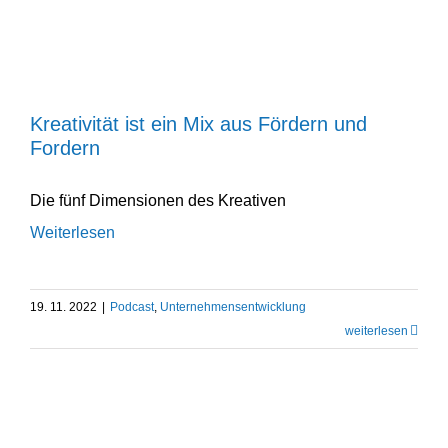
Kreati­vität ist ein Mix aus Fördern und
Fordern
Podcast
Unternehmens­entwicklung
Kreati­vität ist ein Mix aus Fördern und
Fordern
Die fünf Dimen­sionen des Kreativen
Weiterlesen
19. 11. 2022
|
Podcast
,
Unternehmens­entwicklung
weiter­lesen