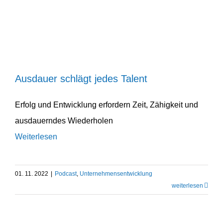
Ausdauer schlägt jedes Talent
Podcast
Unternehmens­entwicklung
Ausdauer schlägt jedes Talent
Erfolg und Entwicklung erfordern Zeit, Zähigkeit und
ausdau­erndes Wieder­holen
Weiterlesen
01. 11. 2022
|
Podcast
,
Unternehmens­entwicklung
weiter­lesen