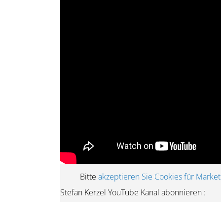
Bitte
akzep­tieren Sie Cookies für Market
Stefan Kerzel YouTube Kanal abonnieren :