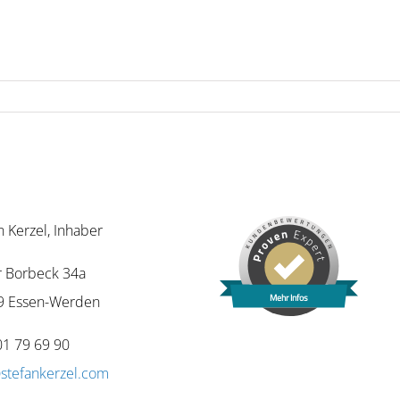
n Kerzel, Inhaber
r Borbeck 34a
Mehr Infos
9 Essen-Werden
01 79 69 90
stefankerzel.com