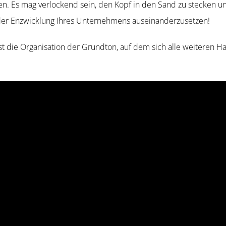
en. Es mag verlo­ckend sein, den Kopf in den Sand zu stecken un
t der Enzwicklung Ihres Unter­nehmens auseinanderzusetzen!
t die Organi­sation der Grundton, auf dem sich alle weiteren H