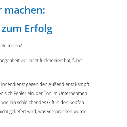
er machen:
 zum Erfolg
lle treten?
enheit vielleicht funktio­niert hat, führt
r Innen­dienst gegen den Außen­dienst kämpft.
ichen sich Fehler ein, der Ton im Unternehmen
h wie ein schlei­chendes Gift in den Köpfen
cht geliefert wird, was versprochen wurde.