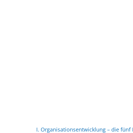
I. Organi­sa­ti­ons­ent­wicklung – die fü