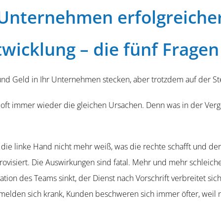
r Unternehmen erfolg­reich
wicklung – die fünf Fragen
 und Geld in Ihr Unternehmen stecken, aber trotzdem auf der Ste
oft immer wieder die gleichen Ursachen. Denn was in der Vergan­g
s die linke Hand nicht mehr weiß, was die rechte schafft und de
mpro­vi­siert. Die Auswir­kungen sind fatal. Mehr und mehr schle
vation des Teams sinkt, der Dienst nach Vorschrift verbreitet sic
elden sich krank, Kunden beschweren sich immer öfter, weil ni