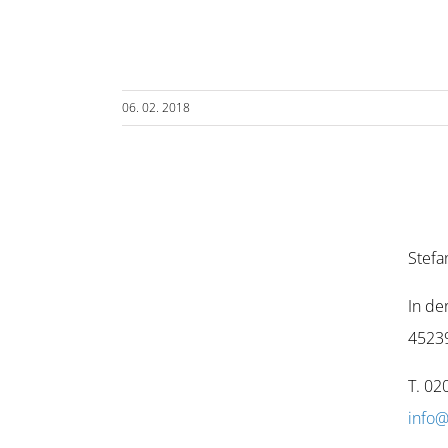
06. 02. 2018
Stefa
In de
4523
T. 02
info@