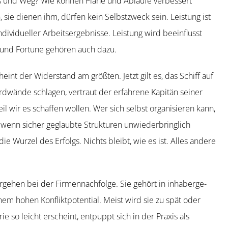
Kurs und Weg? Wie können Pläne und Abläufe verbessert
ie dienen ihm, dürfen kein Selbst­zweck sein. Leistung ist
i­du­eller Arbeits­er­geb­nisse. Leistung wird beein­flusst
 und Fortune gehören auch dazu.
nt der Wider­stand am größten. Jetzt gilt es, das Schiff auf
rdwände schlagen, vertraut der erfahrene Kapitän seiner
l wir es schaffen wollen. Wer sich selbst organi­sieren kann,
 wenn sicher geglaubte Struk­turen unwie­der­bringlich
ie Wurzel des Erfolgs. Nichts bleibt, wie es ist. Alles andere
rgehen bei der Firmen­nach­folge. Sie gehört in inhaber­ge­
em hohen Konflikt­po­tential. Meist wird sie zu spät oder
 so leicht erscheint, entpuppt sich in der Praxis als