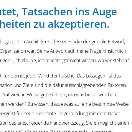
utet, Tatsachen ins Auge
eiten zu akzeptieren.
egna­deten Archi­tekten, dessen Stärke der geniale Entwurf,
 Organi­sation war. Seine Antwort auf meine Frage hinsichtlich
nungen: „Ich glaube, ich möchte gar nicht wissen, wo wir stehen.“
, für den ist jeder Wind der Falsche. Das Lossegeln ist das
ation und Ziele sind die dafür ausschlag­ge­benden Faktoren.
e. Auf welche Weise gehe ich vor, um was bis zu welchem
men werden? Zu wissen, dass etwas auf eine bestimmte Weise
­mer­geist für neue Horizonte. In Verbindung mit dem Behar­
sation das entscheidende Handwerkszeug. Sie ermög­licht einen