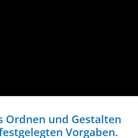
folg. Organi­sation ist geronnene Strategie. Ihre Meilen­steine
Systeme, Entwicklung, Funktionen, Personal, Liqui­dität. Wie
 in welcher Reihen­folge geregelt? Was läuft gut, was
ill, muss jede Organi­sation kritisch hinter­fragen. Es geht
ft und Einsicht der Bereit­schaft. Organi­sation, das ist jenes
da war und selten reflek­tiert wird. Sätze wie „Das haben wir
ind­lich­keiten gegenüber diesem Thema sind. Und: Die
en Fehler. Sie glauben, die Dinge zu verstehen und trauen
as Ordnen und Gestalten
festge­legten Vorgaben.