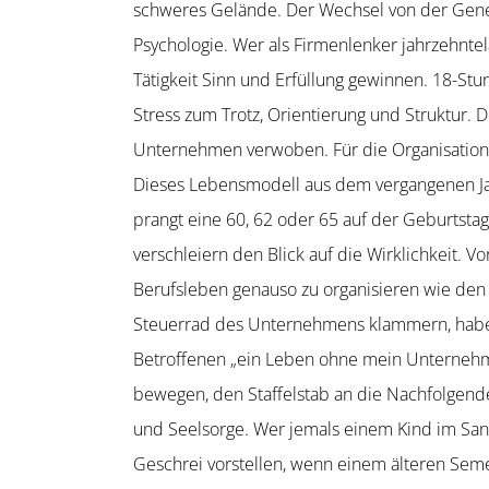
schweres Gelände. Der Wechsel von der Genera
Psycho­logie. Wer als Firmen­lenker jahrzehn­t
Tätigkeit Sinn und Erfüllung gewinnen. 18-S
Stress zum Trotz, Orientierung und Struktur.
Unternehmen verwoben. Für die Organi­sation 
Dieses Lebens­modell aus dem vergan­genen Jah
prangt eine 60, 62 oder 65 auf der Geburts­tag
verschleiern den Blick auf die Wirklichkeit. V
Berufs­leben genauso zu organi­sieren wie den
Steuerrad des Unter­nehmens klammern, haben 
Betrof­fenen „ein Leben ohne mein Unternehme
bewegen, den Staffelstab an die Nachfol­gende
und Seelsorge. Wer jemals einem Kind im Sa
Geschrei vorstellen, wenn einem älteren Sem