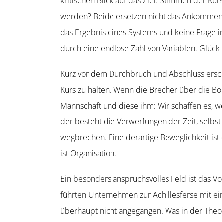
kriti­schen Blick auf das Ziel. Stimmen der 
werden? Beide ersetzen nicht das Ankommen, s
das Ergebnis eines Systems und keine Frage indiv
durch eine endlose Zahl von Variablen. Glück
Kurz vor dem Durch­bruch und Abschluss erschei
Kurs zu halten. Wenn die Brecher über die Bo
Mannschaft und diese ihm: Wir schaffen es, wei
der besteht die Verwer­fungen der Zeit, selbst
wegbrechen. Eine derartige Beweg­lichkeit ist d
ist Organisation.
Ein besonders anspruchs­volles Feld ist das Vo
führten Unternehmen zur Achil­les­ferse mit ein
überhaupt nicht angegangen. Was in der Theorie