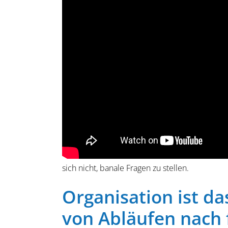
der Organi­sation. Sie steht für den Weg zum Er
heißen, um nur einige zu nennen: Kalku­lation, 
werden in Ihrem Unternehmen welche Dinge und
können Sie tun, damit dies so bleibt?
Wer die Systeme der Arbeits­welten verbessern w
um die Anatomie des Systems. Nötig sind die Kra
Mysterium im Unternehmen, das bereits immer 
schon immer so gemacht!“ zeigen, wie die Bef
sogenannten alten Hasen machen oft die meist
sich nicht, banale Fragen zu stellen.
Organi­sation ist d
von Abläufen nach 