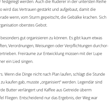
r festgelegt werden. Auch die Ruderer in der untersten Reihe
o wird das Vertrauen gestärkt und aufgebaut, damit die
gerade wenn, vom Sturm gepeitscht, die Gebälke krachen. Sich
rgani­sation oberstes Gebot.
 besonders gut organi­sieren zu können. Es gibt kaum etwas
riften, Verord­nungen, Weisungen oder Verpflich­tungen durch­or­
 übertrieben. Freiräume zur Entwicklung müssen mit der Lupe
er ein Lied singen.
. Wenn die Dinge nicht nach Plan laufen, schlägt die Stunde
t zu kaufen gab, musste „organi­siert“ werden. Legendär sind
de Butter verlängert und Kaffee aus Getreide überm
ufel Fliegen. Entscheidend nur das Ergebnis, der Weg war