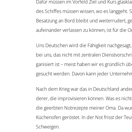
Dafür müssen im Vorfeld Ziel und Kurs glaskla
des Schiffes müssen wissen, wo es langgeht. S
Besatzung an Bord bleibt und weiter­rudert, 
aufein­ander verlassen zu können, ist für die O
Uns Deutschen wird die Fähigkeit nachgesagt,
bei uns, das nicht mit zentralen Dienst­vor­sch
ga­ni­siert ist – meist haben wir es gründlich
gesucht werden. Davon kann jeder Unter­nehm
Nach dem Krieg war das in Deutschland anders
derer, die impro­vi­sieren können. Was es nich
die geerbten Notre­zepte meiner Oma. Da wur
Küchenofen geröstet. In der Not frisst der Te
Schweigen.