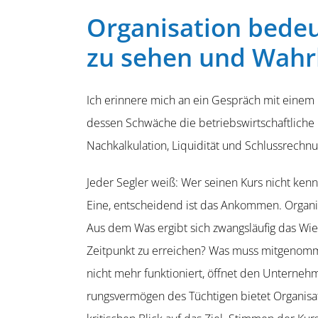
Organi­sation bede
zu sehen und Wahrh
Ich erinnere mich an ein Gespräch mit einem b
dessen Schwäche die betriebs­wirt­schaft­liche
Nachkal­ku­lation, Liqui­dität und Schluss­rech­
Jeder Segler weiß: Wer seinen Kurs nicht kennt
Eine, entscheidend ist das Ankommen. Organi­s
Aus dem Was ergibt sich zwangs­läufig das Wi
Zeitpunkt zu erreichen? Was muss mitge­nom
nicht mehr funktio­niert, öffnet den Unter­neh
rungs­ver­mögen des Tüchtigen bietet Organi­