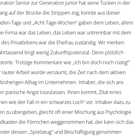
tion Senior zur Generation Junior hat seine Tücken in der
elang auf der Brücke die Strippen zog, konnte aus dieser
tunden-Tage und „Acht-Tage-Wochen“ gaben dem Leben, allem
 Die Firma war das Leben, das Leben war untrennbar mit dem
des Privat­lebens war die Ehefrau zuständig. Wir merken:
rtausend birgt wenig Zukunfts­po­tenzial. Denn plötzlich
s­torte. Trotzige Kommentare wie „Ich bin doch noch rüstig!“
or lauter Arbeit wurde versäumt, die Zeit nach dem aktiven
 bishe­rigen Alltag im Unternehmen. Inhaber, die sich ans
panische Angst loszu­lassen. Ihnen kommt, Zitat eines
n wie der Fall in ein schwarzes Loch“ vor. Inhaber dazu zu
n zu übergeben, gleicht oft einer Mischung aus Psycho­logie
ndkasten die Förmchen wegge­nommen hat, der kann sich das
ester dessen „Spielzeug“ und Beschäf­tigung genommen